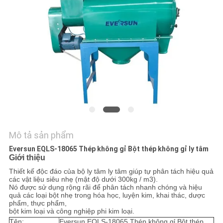
LIÊN
HỆ
CHÚNG
TÔI
YÊU
CẦU
BÁO
GIÁ
Mô tả sản phẩm
Eversun EQLS-18065 Thép không gỉ Bột thép không gỉ ly tâm
Giới thiệu
SƠ
Thiết kế độc đáo của bộ ly tâm ly tâm giúp tự phân tách hiệu quả
ĐỒ
các vật liệu siêu nhẹ (mật độ dưới 300kg / m3).
Nó được sử dụng rộng rãi để phân tách nhanh chóng và hiệu
quả các loại bột nhẹ trong hóa học, luyện kim, khai thác, dược
TRANG
phẩm, thực phẩm,
bột kim loại và công nghiệp phi kim loại.
WEB
Tên:
Eversun EQLS-18065 Thép không gỉ Bột thép