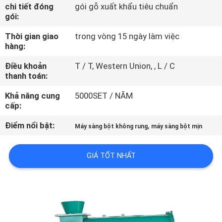
CHÚNG
chi tiết đóng
gói gỗ xuất khẩu tiêu chuẩn
gói:
TÔI
Thời gian giao
trong vòng 15 ngày làm việc
hàng:
THAM
Điều khoản
T / T, Western Union, , L / C
QUAN
thanh toán:
NHÀ
Khả năng cung
5000SET / NĂM
MÁY
cấp:
Điểm nổi bật:
,
Máy sàng bột không rung
máy sàng bột mịn
KIỂM
SOÁT
GIÁ TỐT NHẤT
CHẤT
LƯỢNG