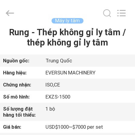
2026
EVERSUN
Machinery
(Henan)
Co.,
Máy ly tâm
Ltd.
All
Rung - Thép không gỉ ly tâm /
NHÀ
Rights
Reserved.
thép không gỉ ly tâm
CÁC
SẢN
Nguồn gốc:
Trung Quốc
PHẨM
Hàng hiệu:
EVERSUN MACHINERY
Chứng nhận:
ISO,CE
HƯỚNG
Số mô hình:
EXZS-1500
DẪN
Số lượng đặt
1 bộ
VR
hàng tối thiểu:
Giá bán:
USD$1000~$7000 per set
VỀ