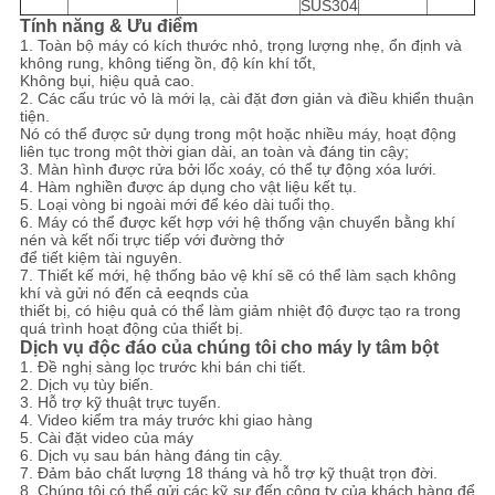
SUS304
Tính năng & Ưu điểm
1. Toàn bộ máy có kích thước nhỏ, trọng lượng nhẹ, ổn định và
không rung, không tiếng ồn, độ kín khí tốt,
Không bụi, hiệu quả cao.
2. Các cấu trúc vỏ là mới lạ, cài đặt đơn giản và điều khiển thuận
tiện.
Nó có thể được sử dụng trong một hoặc nhiều máy, hoạt động
liên tục trong một thời gian dài, an toàn và đáng tin cậy;
3. Màn hình được rửa bởi lốc xoáy, có thể tự động xóa lưới.
4. Hàm nghiền được áp dụng cho vật liệu kết tụ.
5. Loại vòng bi ngoài mới để kéo dài tuổi thọ.
6. Máy có thể được kết hợp với hệ thống vận chuyển bằng khí
nén và kết nối trực tiếp với đường thở
để tiết kiệm tài nguyên.
7. Thiết kế mới, hệ thống bảo vệ khí sẽ có thể làm sạch không
khí và gửi nó đến cả eeqnds của
thiết bị, có hiệu quả có thể làm giảm nhiệt độ được tạo ra trong
quá trình hoạt động của thiết bị.
Dịch vụ độc đáo của chúng tôi cho máy ly tâm bột
1. Đề nghị sàng lọc trước khi bán chi tiết.
2. Dịch vụ tùy biến.
3. Hỗ trợ kỹ thuật trực tuyến.
4. Video kiểm tra máy trước khi giao hàng
5. Cài đặt video của máy
6. Dịch vụ sau bán hàng đáng tin cậy.
7. Đảm bảo chất lượng 18 tháng và hỗ trợ kỹ thuật trọn đời.
8. Chúng tôi có thể gửi các kỹ sư đến công ty của khách hàng để