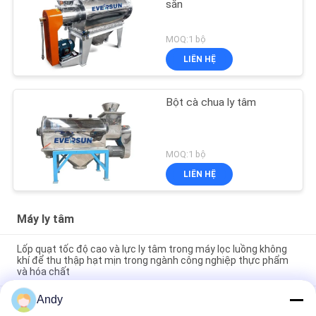
sắn
MOQ:1 bộ
LIÊN HỆ
Bột cà chua ly tâm
MOQ:1 bộ
LIÊN HỆ
Máy ly tâm
Lốp quạt tốc độ cao và lực ly tâm trong máy lọc luồng không
khí để thu thập hạt mịn trong ngành công nghiệp thực phẩm
và hóa chất
Andy
Stainless Steel Explosion-proof Air-flow Sieve Powder
Screening Machine Air-flow Sorting Machine