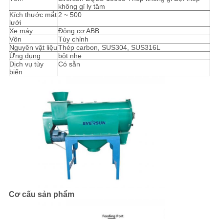
không gỉ ly tâm
Kích thước mắt
2 ~ 500
CHÍNH
lưới
Xe máy
Động cơ ABB
SÁCH
Vôn
Tùy chỉnh
Nguyên vật liệu
Thép carbon, SUS304, SUS316L
BẢO
Ứng dụng
bột nhẹ
Dịch vụ tùy
Có sẵn
MẬT
biến
Cơ cấu sản phẩm