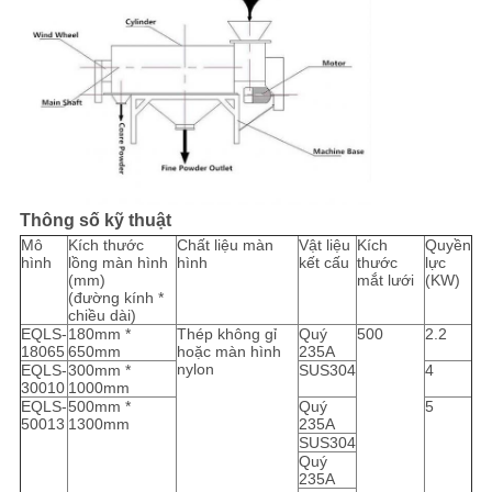
Thông số kỹ thuật
Mô
Kích thước
Chất liệu màn
Vật liệu
Kích
Quyền
hình
lồng màn hình
hình
kết cấu
thước
lực
(mm)
mắt lưới
(KW)
(đường kính *
chiều dài)
EQLS-
180mm *
Thép không gỉ
Quý
500
2.2
18065
650mm
hoặc màn hình
235A
nylon
EQLS-
300mm *
SUS304
4
30010
1000mm
EQLS-
500mm *
Quý
5
50013
1300mm
235A
SUS304
Quý
235A