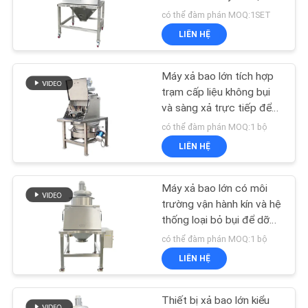
LIÊN
cho xử lý vật liệu
có thể đàm phán MOQ:1SET
HỆ
LIÊN HỆ
CHÚNG
131
TÔI
Hệ thống băng tải
Máy xả bao lớn tích hợp
trạm cấp liệu không bụi
chân không
và sàng xả trực tiếp để
YÊU
sàng lọc nhanh và kiểm
có thể đàm phán MOQ:1 bộ
CẦU
soát bụi
LIÊN HỆ
BÁO
GIÁ
Máy xả bao lớn có môi
93
trường vận hành kín và hệ
thống loại bỏ bụi để dỡ
SƠ
Máy xay sinh tố
vật liệu sạch và an toàn
có thể đàm phán MOQ:1 bộ
ĐỒ
LIÊN HỆ
TRANG
WEB
Thiết bị xả bao lớn kiểu