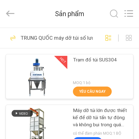
2026
EVERSUN
Machinery
Sản phẩm
(Henan)
Co.,
Ltd.
All
NHÀ
Rights
185
Reserved.
TRUNG QUỐC máy dỡ túi số lượng lớn
Máy sàng lọc rung
CÁC
HOT
Trạm đổ túi SUS304
SẢN
PHẨM
MOQ:1 bộ
HƯỚNG
YÊU CẦU NGAY
84
DẪN
Máy dỡ túi lớn được thiết
VR
Máy sàng lọc
kế để dỡ túi tấn tự động
và không bụi trong quá
trình xử lý vật liệu dạng
VỀ
có thể đàm phán MOQ:1 BỘ