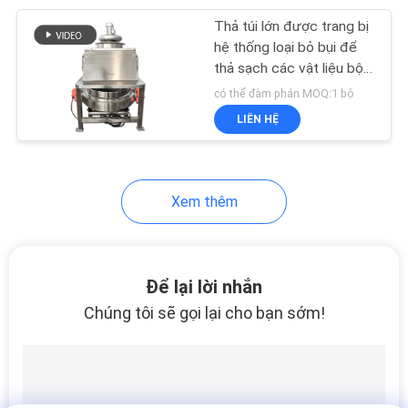
Thả túi lớn được trang bị
60
hệ thống loại bỏ bụi để
Màn hình rung siêu
thả sạch các vật liệu bột
và hạt trong công nghiệp
có thể đàm phán MOQ:1 bộ
âm
LIÊN HỆ
Xem thêm
102
Máy sàng Vibro
Để lại lời nhắn
Chúng tôi sẽ gọi lại cho bạn sớm!