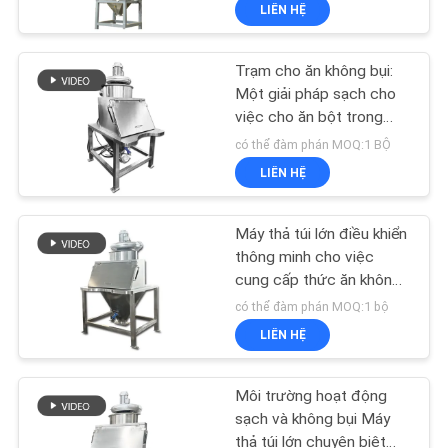
bột và dạng hạt
LIÊN HỆ
CHÚNG
TÔI
Trạm cho ăn không bụi:
100
Một giải pháp sạch cho
THAM
việc cho ăn bột trong
Máy sàng lọc
ngành công nghiệp thực
QUAN
có thể đàm phán MOQ:1 BỘ
Tumbler
phẩm và hóa chất
LIÊN HỆ
NHÀ
MÁY
Máy thả túi lớn điều khiển
thông minh cho việc
KIỂM
cung cấp thức ăn không
179
bụi và rất sạch trong
có thể đàm phán MOQ:1 bộ
SOÁT
ngành công nghiệp hóa
máy dỡ túi số lượng
LIÊN HỆ
CHẤT
học và dược phẩm
lớn
LƯỢNG
Môi trường hoạt động
sạch và không bụi Máy
thả túi lớn chuyên biệt