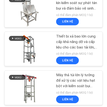
kín kiểm soát sự phát tán
bụi và đảm bảo vệ sinh
CHÍNH
43
trong quá trình cấp liệu
có thể đàm phán MOQ:1 bộ
SÁCH
bột.
LIÊN HỆ
Máy sàng bột
BẢO
MẬT
Thiết bị xả bao lớn cung
cấp khả năng dỡ và cấp
liệu cho các bao tải lớn,
có kiểm soát bụi và công
có thể đàm phán MOQ:1 bộ
nghệ rung cho ngành
LIÊN HỆ
55
công nghiệp
Máy thả túi lớn lý tưởng
Máy nghiền bột
để xử lý các vật liệu hạt
bột với kiểm soát bụi
trong ngành xây dựng
có thể đàm phán MOQ:1 bộ
hóa học và ngũ cốc
LIÊN HỆ