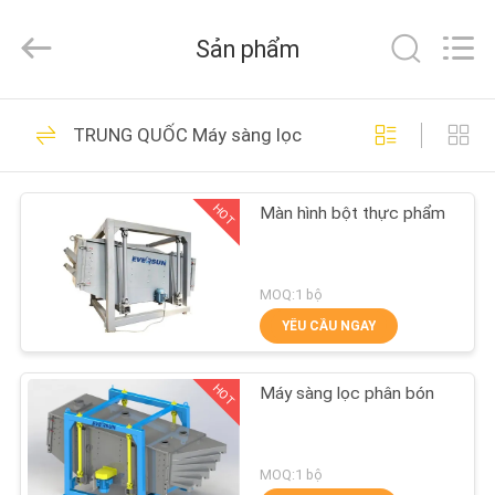
2026
EVERSUN
Machinery
Sản phẩm
(Henan)
Co.,
Ltd.
All
NHÀ
Rights
185
Reserved.
TRUNG QUỐC Máy sàng lọc
Máy sàng lọc rung
CÁC
HOT
Màn hình bột thực phẩm
SẢN
PHẨM
MOQ:1 bộ
HƯỚNG
YÊU CẦU NGAY
84
DẪN
HOT
Máy sàng lọc phân bón
VR
Máy sàng lọc
VỀ
MOQ:1 bộ