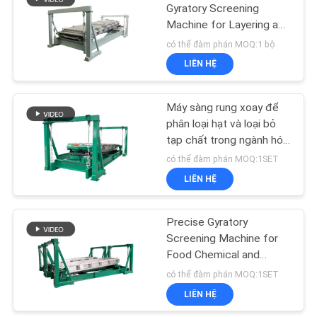
Gyratory Screening
Machine for Layering and
CHÍNH
43
Sieving
có thể đàm phán MOQ:1 bộ
SÁCH
LIÊN HỆ
Máy sàng bột
BẢO
MẬT
Máy sàng rung xoay để
phân loại hạt và loại bỏ
tạp chất trong ngành hóa
chất hạt và nhựa
có thể đàm phán MOQ:1SET
LIÊN HỆ
55
Precise Gyratory
Máy nghiền bột
Screening Machine for
Food Chemical and
Metallurgical Industries
có thể đàm phán MOQ:1SET
LIÊN HỆ