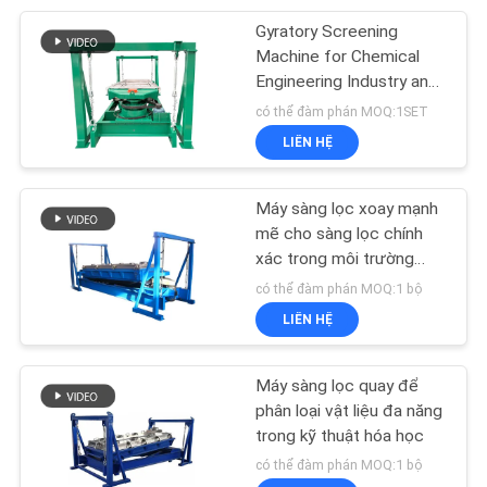
Gyratory Screening
60
Machine for Chemical
Màn hình rung siêu
Engineering Industry and
Fine Particle Separation
có thể đàm phán MOQ:1SET
âm
LIÊN HỆ
Máy sàng lọc xoay mạnh
mẽ cho sàng lọc chính
xác trong môi trường
102
công nghiệp
có thể đàm phán MOQ:1 bộ
LIÊN HỆ
Máy sàng Vibro
Máy sàng lọc quay để
phân loại vật liệu đa năng
trong kỹ thuật hóa học
có thể đàm phán MOQ:1 bộ