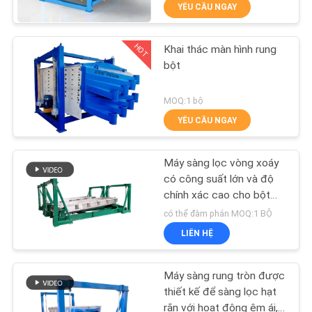
YÊU CẦU NGAY
CHÚNG
TÔI
HOT
Khai thác màn hình rung
100
bột
THAM
Máy sàng lọc
QUAN
MOQ:1 bộ
Tumbler
YÊU CẦU NGAY
NHÀ
MÁY
Máy sàng lọc vòng xoáy
có công suất lớn và độ
KIỂM
chính xác cao cho bột
179
mịn và vật liệu mỏng
có thể đàm phán MOQ:1 BỘ
SOÁT
máy dỡ túi số lượng
LIÊN HỆ
CHẤT
lớn
LƯỢNG
Máy sàng rung tròn được
thiết kế để sàng lọc hạt
rắn với hoạt động êm ái,