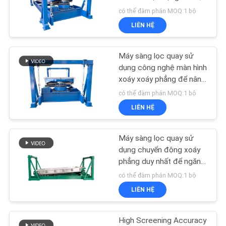
LIÊN
ít tiếng ồn và bảo trì dễ
có thể đàm phán MOQ:1 bộ
HỆ
dàng
LIÊN HỆ
CHÚNG
131
TÔI
Hệ thống băng tải
Máy sàng lọc quay sử
dụng công nghệ màn hình
chân không
xoáy xoáy phẳng để nâng
YÊU
cao phân lớp và tách vật
có thể đàm phán MOQ:1 bộ
CẦU
liệu
LIÊN HỆ
BÁO
GIÁ
Máy sàng lọc quay sử
93
dụng chuyển động xoáy
phẳng duy nhất để ngăn
SƠ
Máy xay sinh tố
chặn vật liệu chặn và cải
có thể đàm phán MOQ:1 bộ
ĐỒ
thiện hiệu suất sàng lọc
LIÊN HỆ
TRANG
WEB
High Screening Accuracy