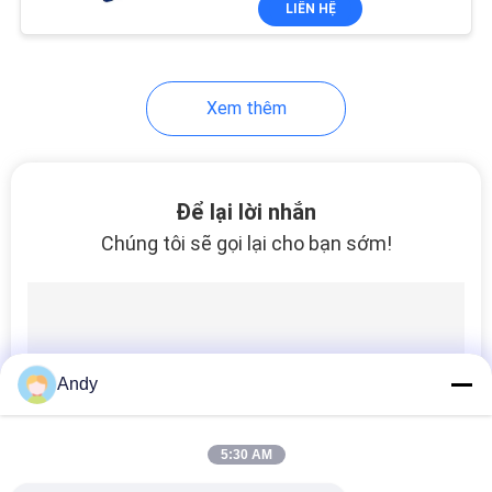
LIÊN HỆ
65
Máy xay sinh tố đôi
Xem thêm
Để lại lời nhắn
Chúng tôi sẽ gọi lại cho bạn sớm!
58
Máy trộn bột loại V
Andy
5:30 AM
72