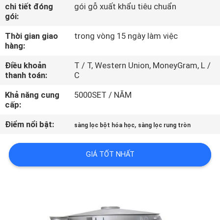
CHÚNG
chi tiết đóng
gói gỗ xuất khẩu tiêu chuẩn
gói:
TÔI
Thời gian giao
trong vòng 15 ngày làm việc
hàng:
THAM
Điều khoản
T / T, Western Union, MoneyGram, L /
QUAN
thanh toán:
C
NHÀ
Khả năng cung
5000SET / NĂM
MÁY
cấp:
Điểm nổi bật:
,
sàng lọc bột hóa học
sàng lọc rung tròn
KIỂM
SOÁT
GIÁ TỐT NHẤT
CHẤT
LƯỢNG