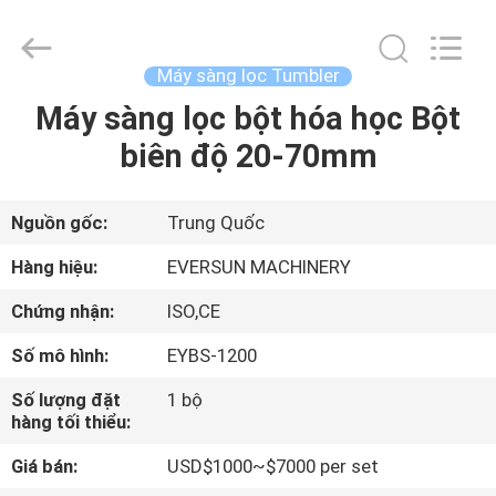
2026
EVERSUN
Machinery
(Henan)
Co.,
Máy sàng lọc Tumbler
Ltd.
All
Máy sàng lọc bột hóa học Bột
NHÀ
Rights
Reserved.
biên độ 20-70mm
CÁC
SẢN
Nguồn gốc:
Trung Quốc
PHẨM
Hàng hiệu:
EVERSUN MACHINERY
Chứng nhận:
ISO,CE
HƯỚNG
Số mô hình:
EYBS-1200
DẪN
Số lượng đặt
1 bộ
VR
hàng tối thiểu:
Giá bán:
USD$1000~$7000 per set
VỀ