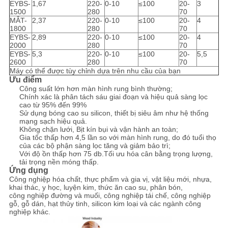
EYBS-
1,67
220-
0-10
≤100
20-
3
1500
280
70
MẮT-
2,37
220-
0-10
≤100
20-
4
1800
280
70
EYBS-
2,89
220-
0-10
≤100
20-
4
2000
280
70
EYBS-
5,3
220-
0-10
≤100
20-
5,5
2600
280
70
Máy có thể được tùy chỉnh dựa trên nhu cầu của bạn
Ưu điểm
Công suất lớn hơn màn hình rung bình thường;
Chính xác là phân tách sáu giai đoạn và hiệu quả sàng lọc
cao từ 95% đến 99%
Sử dụng bóng cao su silicon, thiết bị siêu âm như hệ thống
mạng sạch hiệu quả.
Không chặn lưới, Bịt kín bụi và vận hành an toàn;
Gia tốc thấp hơn 4,5 lần so với màn hình rung, do đó tuổi thọ
của các bộ phận sàng lọc tăng và giảm bảo trì;
Với độ ồn thấp hơn 75 db.Tối ưu hóa cân bằng trọng lượng,
tải trọng nền móng thấp.
Ứng dụng
Công nghiệp hóa chất, thực phẩm và gia vị, vật liệu mới, nhựa,
khai thác, y học, luyện kim, thức ăn cao su, phân bón,
công nghiệp đường và muối, công nghiệp tái chế, công nghiệp
gỗ, gỗ dán, hạt thủy tinh, silicon kim loại và các ngành công
nghiệp khác.