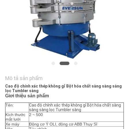
LIÊN
HỆ
CHÚNG
TÔI
YÊU
CẦU
BÁO
GIÁ
Mô tả sản phẩm
Cao độ chính xác thép không gỉ Bột hóa chất sàng sàng sàng
lọc Tumbler sàng
SƠ
Giơi thiệu sản phẩm
ĐỒ
Tên:
Cao độ chính xác thép không gỉ Bột hóa chất sàng
sàng sàng lọc Tumbler sàng
TRANG
Kích thước
2 ~ 500
mắt lưới
WEB
Xe máy
Động cơ Ý OLI, động cơ ABB Thụy Sĩ