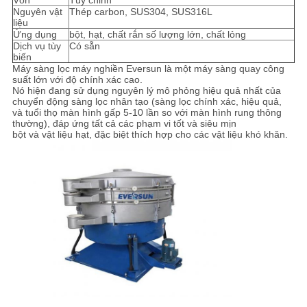
Vôn
Tùy chỉnh
Nguyên vật
Thép carbon, SUS304, SUS316L
liệu
CHÍNH
Ứng dụng
bột, hạt, chất rắn số lượng lớn, chất lỏng
Dịch vụ tùy
Có sẵn
SÁCH
biến
Máy sàng lọc máy nghiền Eversun là một máy sàng quay công
BẢO
suất lớn với độ chính xác cao.
Nó hiện đang sử dụng nguyên lý mô phỏng hiệu quả nhất của
MẬT
chuyển động sàng lọc nhân tạo (sàng lọc chính xác, hiệu quả,
và tuổi thọ màn hình gấp 5-10 lần so với màn hình rung thông
thường), đáp ứng tất cả các phạm vi tốt và siêu mịn
bột và vật liệu hạt, đặc biệt thích hợp cho các vật liệu khó khăn.