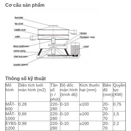
Cơ cấu sản phẩm
Thông số kỹ thuật
Mô
Diện tích lưới
Tần
Độ dốc
Kích thước
Biên
Quyền
hình
màn hình (m2)
số
màn hình
hạt (mm)
độ
lực
(r /
(trình độ)
(mm)
(KW)
phút)
MẮT-
0,28
220-
0-10
≤100
20-
0,75
600
280
70
MẮT-
0,66
220-
0-10
≤100
20-
1,5
1000
280
70
EYBS-
0,98
220-
0-10
≤100
20-
2.2
1200
280
70