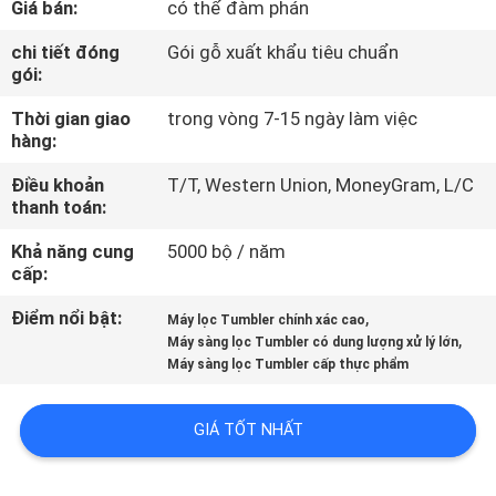
Giá bán:
có thể đàm phán
CHÚNG
TÔI
chi tiết đóng
Gói gỗ xuất khẩu tiêu chuẩn
gói:
Thời gian giao
trong vòng 7-15 ngày làm việc
THAM
hàng:
QUAN
Điều khoản
T/T, Western Union, MoneyGram, L/C
NHÀ
thanh toán:
MÁY
Khả năng cung
5000 bộ / năm
cấp:
KIỂM
Điểm nổi bật:
,
Máy lọc Tumbler chính xác cao
,
SOÁT
Máy sàng lọc Tumbler có dung lượng xử lý lớn
Máy sàng lọc Tumbler cấp thực phẩm
CHẤT
LƯỢNG
GIÁ TỐT NHẤT