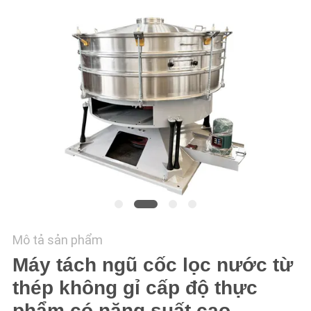
LIÊN
HỆ
CHÚNG
TÔI
YÊU
CẦU
BÁO
GIÁ
SƠ
Mô tả sản phẩm
ĐỒ
Máy tách ngũ cốc lọc nước từ
TRANG
thép không gỉ cấp độ thực
WEB
phẩm có năng suất cao