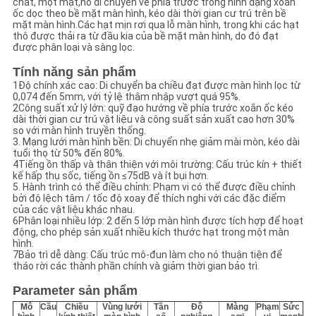
chất, một mặt,nó di chuyển về phía trước trong hình dạng xoắn
ốc dọc theo bề mặt màn hình, kéo dài thời gian cư trú trên bề
mặt màn hình.Các hạt mịn rơi qua lỗ màn hình, trong khi các hạt
thô được thải ra từ đầu kia của bề mặt màn hình, do đó đạt
được phân loại và sàng lọc.
Tính năng sản phẩm
1Độ chính xác cao: Di chuyển ba chiều đạt được màn hình lọc từ
0,074 đến 5mm, với tỷ lệ thâm nhập vượt quá 95%.
2Công suất xử lý lớn: quỹ đạo hướng về phía trước xoắn ốc kéo
dài thời gian cư trú vật liệu và công suất sản xuất cao hơn 30%
so với màn hình truyền thống.
3. Mạng lưới màn hình bền: Di chuyển nhẹ giảm mài mòn, kéo dài
tuổi thọ từ 50% đến 80%.
4Tiếng ồn thấp và thân thiện với môi trường: Cấu trúc kín + thiết
kế hấp thụ sốc, tiếng ồn ≤75dB và ít bụi hơn.
5. Hành trình có thể điều chỉnh: Phạm vi có thể được điều chỉnh
bởi độ lệch tâm / tốc độ xoay để thích nghi với các đặc điểm
của các vật liệu khác nhau.
6Phân loại nhiều lớp: 2 đến 5 lớp màn hình được tích hợp để hoạt
động, cho phép sản xuất nhiều kích thước hạt trong một màn
hình.
7Bảo trì dễ dàng: Cấu trúc mô-đun làm cho nó thuận tiện để
tháo rời các thành phần chính và giảm thời gian bảo trì.
Parameter sản phẩm
Mô
Cầu
Chiều
Vùng lưới
Tần
Độ
Màng
Phạm
Sức