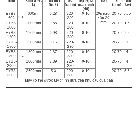
hình
kính thiết
màn hình
số
nghiêng
sợi
vi
mạnh
bị
((m2)
(r/min)
màn hình
(mm)
(kw)
(độ)
EYBS-
600mm
0.28
220-
0-10
20micron
20-70
0.75
600
1-5
280
đến 20
mm
EYBS-
1000mm
0.66
220-
0-10
20-70
1.5
1000
280
EYBS-
1200mm
0.98
220-
0-10
20-70
2.2
1200
280
EYBS-
1500mm
1.67
220-
0-10
20-70
3
1500
280
EYBS-
1800mm
2.37
220-
0-10
20-70
4
1800
1-4
280
EYBS-
2000mm
2.89
220-
0-10
20-70
4
2000
280
EYBS-
2600mm
5.3
220-
0-10
20-70
5.5
2600
280
Máy có thể được tùy chỉnh dựa trên nhu cầu của bạn