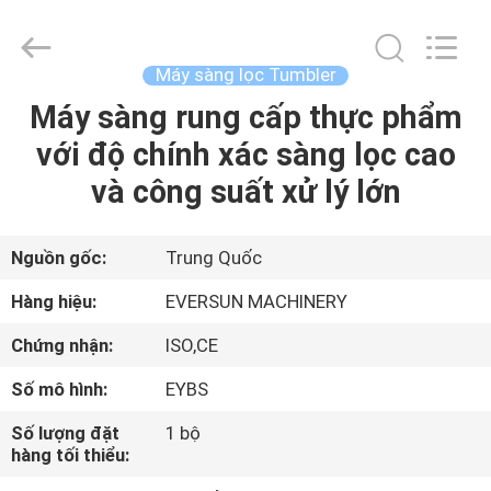
2026
EVERSUN
Machinery
(Henan)
Co.,
Máy sàng lọc Tumbler
Ltd.
All
Máy sàng rung cấp thực phẩm
NHÀ
Rights
Reserved.
với độ chính xác sàng lọc cao
CÁC
và công suất xử lý lớn
SẢN
PHẨM
Nguồn gốc:
Trung Quốc
Hàng hiệu:
EVERSUN MACHINERY
HƯỚNG
Chứng nhận:
ISO,CE
DẪN
Số mô hình:
EYBS
VR
Số lượng đặt
1 bộ
hàng tối thiểu:
VỀ