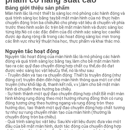
Bảng giới thiệu sản phẩm
CHÍNH
Màn hình lắc là một thiết bị sàng lọc mô phỏng các hành động và
quá trình sàng lọc bằng tay.bề mặt màn hình của nó thực hiện
SÁCH
chuyển động tròn ba chiềuNó cho phép vật liệu di chuyển về phía
trước theo hình xoắn ốc trên bề mặt màn hình và được sàng lọc
BẢO
từng lớp.Nó có các đặc điểm của độ chính xác sàng lọc caoNó
được áp dụng rộng rãi trong các hoạt động sàng lọc mịn trong
các lĩnh vực như kỹ thuật hóa học, thực phẩm và khai thác mỏ.
MẬT
Nguyên tắc hoạt động
Nguyên tắc hoạt động của màn hình lắc là mô phỏng các hành
động và quá trình sàng lọc bằng tay, làm cho bề mặt màn hình
tạo ra các quỹ đạo chuyển động hợp chất cụ thể,do đó đạt
được việc sàng lọc vật liệuCụ thể, nó là như sau:
- Truyền điện và tạo ra chuyển động: Thiết bị truyền động (như
động cơ) truyền điện đến hộp màn hình thông qua một cơ chế
truyền (như khối lập dị, thanh kết nối, v.v.),làm cho bề mặt màn
hình di chuyển theo hướng ba chiều.
- Sự hình thành một quỹ đạo chuyển động hợp chất:Bề mặt màn
hình không rung động theo một hướng nhưng đồng thời có rung
động tương ứng theo hướng ngang và rung động tròn theo
hướng dọc, tạo thành một quỹ đạo chuyển động hợp chất tương
tự như sự rung chuyển nhân tạo của màn hình (thường là
chuyển động tròn ba chiều).
- Quá trình sàng lọc vật liệu: Sau khi vật liệu được đưa vào một
đầu của bề mặt màn hình, dưới tác động của chuyển động hợp