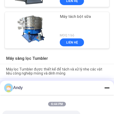
LIÊN HỆ
Máy tách bột sữa
MOQ:1 bộ
LIÊN HỆ
Máy sàng lọc Tumbler
Máy lọc Tumbler được thiết kế để tách và xử lý nhẹ các vật
liệu công nghiệp mỏng và dính mỏng
Máy sàng rung Tumbler được thiết kế để bảo trì dễ dàng và
Andy
sàng lọc nhẹ nhàng các vật liệu mịn, dễ vỡ và dính trong công
nghiệp
Máy lọc tumbler công suất cao cung cấp phân loại kích thước
6:44 PM
hạt nhiều cấp độ và hoạt động ổn định với tiếng ồn thấp và
ngăn ngừa bụi