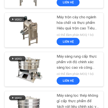
LIÊN HỆ
CHÚNG
TÔI
Máy trộn cày cho ngành
99
hóa chất và thực phẩm
THAM
Hiệu quả trộn cao Tiêu
Máy sàng lọc
thụ năng lượng thấp
QUAN
có thể đàm phán MOQ:1 bộ
Tumbler
LIÊN HỆ
NHÀ
MÁY
Máy sàng rung cấp thực
phẩm với độ chính xác
KIỂM
sàng lọc cao và công
177
suất xử lý lớn
có thể đàm phán MOQ:1 bộ
SOÁT
máy dỡ túi số lượng
LIÊN HỆ
CHẤT
lớn
LƯỢNG
Máy sàng lọc thép không
gỉ cấp thực phẩm để
tách vật liệu chính xác và