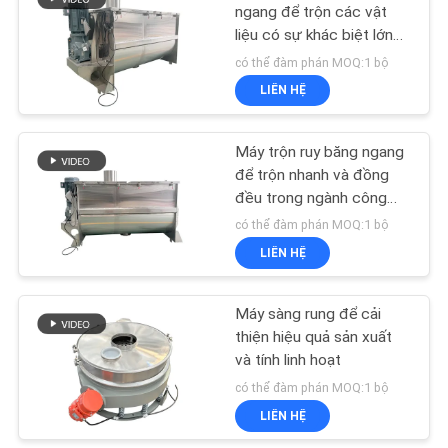
ngang để trộn các vật
liệu có sự khác biệt lớn
CHÍNH
44
về trọng lượng đặc tính
có thể đàm phán MOQ:1 bộ
SÁCH
và kích thước hạt
LIÊN HỆ
Máy sàng bột
BẢO
MẬT
Máy trộn ruy băng ngang
để trộn nhanh và đồng
đều trong ngành công
nghiệp thực phẩm hóa
có thể đàm phán MOQ:1 bộ
học và vật liệu xây dựng
LIÊN HỆ
55
Máy sàng rung để cải
Máy nghiền bột
thiện hiệu quả sản xuất
và tính linh hoạt
có thể đàm phán MOQ:1 bộ
LIÊN HỆ