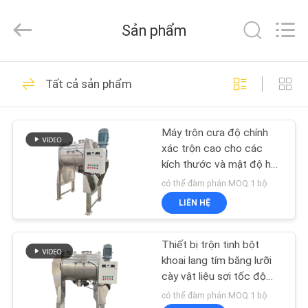
2026
EVERSUN
Machinery
Sản phẩm
(Henan)
Co.,
Ltd.
All
NHÀ
Rights
180
Reserved.
Tất cả sản phẩm
Máy sàng lọc rung
CÁC
Máy trộn cưa độ chính
SẢN
xác trộn cao cho các
PHẨM
kích thước và mật độ hạt
khác nhau
có thể đàm phán MOQ:1 bộ
HƯỚNG
LIÊN HỆ
83
DẪN
Thiết bị trộn tinh bột
VR
Máy sàng lọc
khoai lang tím bằng lưỡi
cày vật liệu sợi tốc độ
cao
VỀ
có thể đàm phán MOQ:1 bộ