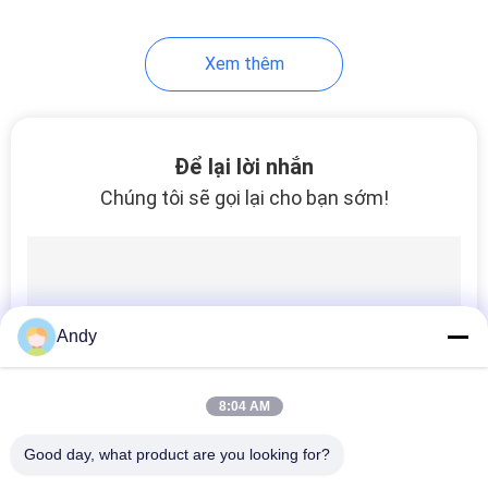
60
Xem thêm
Màn hình rung siêu
âm
Để lại lời nhắn
Chúng tôi sẽ gọi lại cho bạn sớm!
102
Máy sàng Vibro
Andy
8:04 AM
Good day, what product are you looking for?