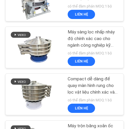
LIÊN
lớp
có thể đàm phán MOQ:1 bộ
HỆ
LIÊN HỆ
CHÚNG
130
TÔI
Hệ thống băng tải
Máy sàng lọc nhấp nháy
độ chính xác cao cho
chân không
ngành công nghiệp kỹ
YÊU
thuật hóa học
có thể đàm phán MOQ:1 bộ
CẦU
LIÊN HỆ
BÁO
GIÁ
Compact dễ dàng để
91
quay màn hình rung cho
lọc vật liệu chính xác và
SƠ
Máy xay sinh tố
phân loại trong ngành khai
có thể đàm phán MOQ:1 bộ
ĐỒ
thác mỏ
LIÊN HỆ
TRANG
WEB
Máy trộn băng xoắn ốc