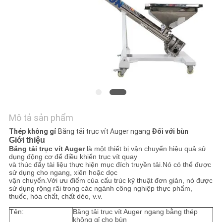
LIÊN
HỆ
CHÚNG
TÔI
YÊU
CẦU
BÁO
Mô tả sản phẩm
GIÁ
Thép không gỉ
Băng tải trục vít Auger ngang
Đối với bùn
Giới thiệu
Băng tải trục vít Auger
là một thiết bị vận chuyển hiệu quả sử
dụng động cơ để điều khiển trục vít quay
SƠ
và thúc đẩy tài liệu thực hiện mục đích truyền tải.Nó có thể được
sử dụng cho ngang, xiên hoặc dọc
ĐỒ
vận chuyển.Với ưu điểm của cấu trúc kỹ thuật đơn giản, nó được
sử dụng rộng rãi trong các ngành công nghiệp thực phẩm,
TRANG
thuốc, hóa chất, chất dẻo, v.v.
WEB
Tên:
Băng tải trục vít Auger ngang bằng thép
không gỉ cho bùn