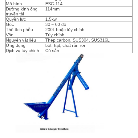
Mô hình
ESC-114
Đường kính ống
114mm
CHÍNH
truyền tải
Quyền lực
1,5kw
SÁCH
Góc
30 ~ 60 độ
Thể tích phễu
200L hoặc tùy chỉnh
BẢO
Vôn
Tùy chỉnh
Nguyên vật liệu
Thép carbon, SUS304, SUS316L
MẬT
Ứng dụng
bột, hạt, chất rắn rời
Dịch vụ tùy chỉnh
Có sẵn