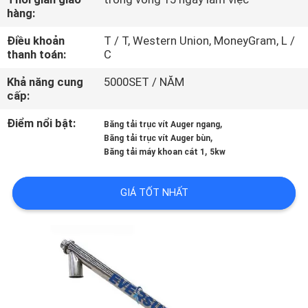
CHÚNG
hàng:
TÔI
Điều khoản
T / T, Western Union, MoneyGram, L /
thanh toán:
C
THAM
Khả năng cung
5000SET / NĂM
cấp:
QUAN
NHÀ
Điểm nổi bật:
,
Băng tải trục vít Auger ngang
,
Băng tải trục vít Auger bùn
MÁY
,
Băng tải máy khoan cát 1
5kw
KIỂM
GIÁ TỐT NHẤT
SOÁT
CHẤT
LƯỢNG