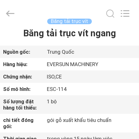
2026
EVERSUN
Machinery
(Henan)
Co.,
Băng tải trục vít
Ltd.
All
Băng tải trục vít ngang
NHÀ
Rights
Reserved.
CÁC
Nguồn gốc:
Trung Quốc
SẢN
Hàng hiệu:
EVERSUN MACHINERY
PHẨM
Chứng nhận:
ISO,CE
Số mô hình:
ESC-114
HƯỚNG
Số lượng đặt
1 bộ
DẪN
hàng tối thiểu:
VR
chi tiết đóng
gói gỗ xuất khẩu tiêu chuẩn
gói:
VỀ
Thời gian giao
trong vòng 15 ngày làm việc