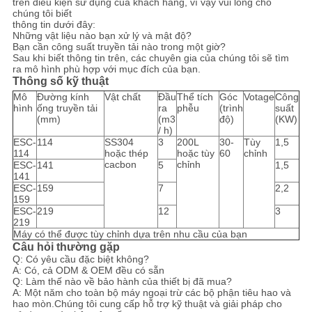
trên điều kiện sử dụng của khách hàng, vì vậy vui lòng cho
chúng tôi biết
thông tin dưới đây:
Những vật liệu nào bạn xử lý và mật độ?
Bạn cần công suất truyền tải nào trong một giờ?
Sau khi biết thông tin trên, các chuyên gia của chúng tôi sẽ tìm
ra mô hình phù hợp với mục đích của bạn.
Thông số kỹ thuật
Mô
Đường kính
Vật chất
Đầu
Thể tích
Góc
Votage
Công
hình
ống truyền tải
ra
phễu
(trình
suất
(mm)
(m3
độ)
(KW)
/ h)
ESC-
114
SS304
3
200L
30-
Tùy
1,5
114
hoặc thép
hoặc tùy
60
chỉnh
cacbon
chỉnh
ESC-
141
5
1,5
141
ESC-
159
7
2,2
159
ESC-
219
12
3
219
Máy có thể được tùy chỉnh dựa trên nhu cầu của bạn
Câu hỏi thường gặp
Q: Có yêu cầu đặc biệt không?
A: Có, cả ODM & OEM đều có sẵn
Q: Làm thế nào về bảo hành của thiết bị đã mua?
A: Một năm cho toàn bộ máy ngoại trừ các bộ phận tiêu hao và
hao mòn.Chúng tôi cung cấp hỗ trợ kỹ thuật và giải pháp cho