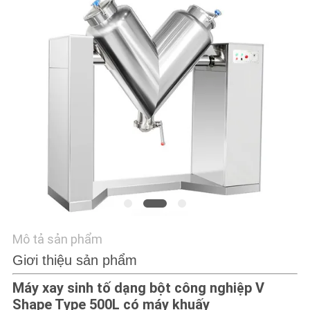
LIÊN
HỆ
CHÚNG
TÔI
YÊU
CẦU
BÁO
GIÁ
SƠ
Mô tả sản phẩm
ĐỒ
Giơi thiệu sản phẩm
TRANG
Máy xay sinh tố dạng bột công nghiệp V
WEB
Shape Type 500L có máy khuấy