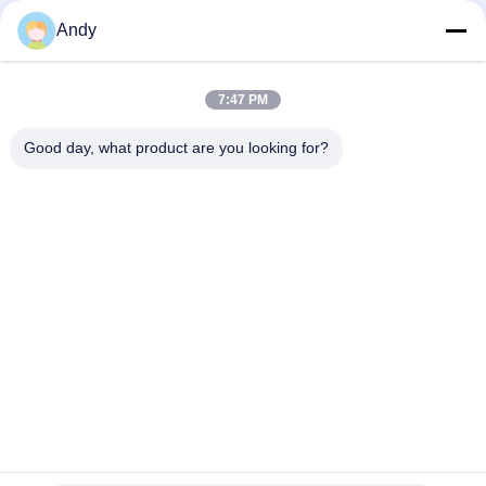
và hạt
Andy
Máy trộn bột kiểu V để trộn đều bột khô trong ngành thực
phẩm và hóa chất, với thành trong nhẵn và dễ vệ sinh
7:47 PM
Máy trộn bột kiểu V, độ đồng đều trộn cao và không góc chết
cho ngành dược và hóa chất
Good day, what product are you looking for?
Danh mục phổ biến
Tất cả
các
Máy Sàng Lọc Rung
Máy Sàng Lọc
Máy Sàng Lọc 
Máy Dỡ Túi Số 
Tumbler
Lượng Lớn
Hệ Thống Băng Tải 
Máy Xay Sinh Tố
Chân Không
Máy Sàng Bột
Máy Nghiền Bột