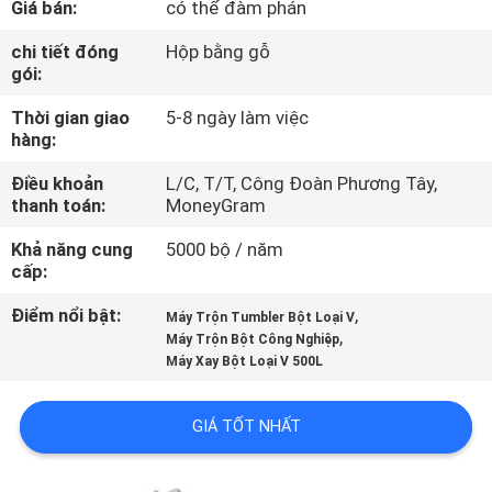
Giá bán:
có thể đàm phán
CHÚNG
TÔI
chi tiết đóng
Hộp bằng gỗ
gói:
Thời gian giao
5-8 ngày làm việc
THAM
hàng:
QUAN
Điều khoản
L/C, T/T, Công Đoàn Phương Tây,
NHÀ
thanh toán:
MoneyGram
MÁY
Khả năng cung
5000 bộ / năm
cấp:
KIỂM
Điểm nổi bật:
,
Máy Trộn Tumbler Bột Loại V
,
SOÁT
Máy Trộn Bột Công Nghiệp
Máy Xay Bột Loại V 500L
CHẤT
LƯỢNG
GIÁ TỐT NHẤT