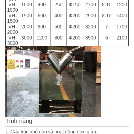
VH-
1000
400
250
Ф150
2700
8-10
1200
1000
VH-
1500
600
400
Ф200
2900
8-10
1400
1500
VH-
2000
800
500
Ф200
3200
7
1700
2000
VH-
3000
1200
800
Ф200
3500
6
2100
3000
Tính năng
1. Cấu trúc nhỏ gọn và hoạt động đơn giản.