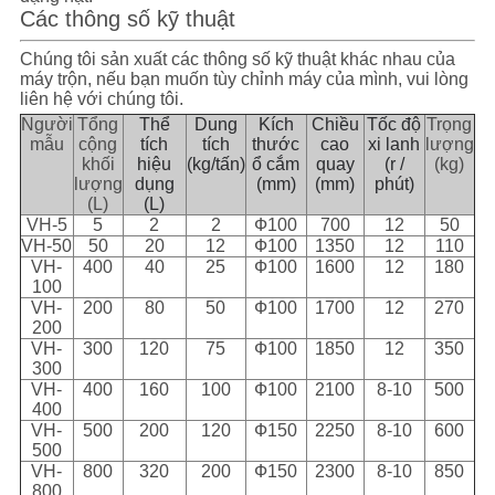
Các thông số kỹ thuật
Chúng tôi sản xuất các thông số kỹ thuật khác nhau của
máy trộn, nếu bạn muốn tùy chỉnh máy của mình, vui lòng
liên hệ với chúng tôi.
Người
Tổng
Thể
Dung
Kích
Chiều
Tốc độ
Trọng
mẫu
cộng
tích
tích
thước
cao
xi lanh
lượng
khối
hiệu
(kg/tấn)
ổ cắm
quay
(r /
(kg)
lượng
dụng
(mm)
(mm)
phút)
(L)
(L)
VH-5
5
2
2
Ф100
700
12
50
VH-50
50
20
12
Ф100
1350
12
110
VH-
400
40
25
Ф100
1600
12
180
100
VH-
200
80
50
Ф100
1700
12
270
200
VH-
300
120
75
Ф100
1850
12
350
300
VH-
400
160
100
Ф100
2100
8-10
500
400
VH-
500
200
120
Ф150
2250
8-10
600
500
VH-
800
320
200
Ф150
2300
8-10
850
800