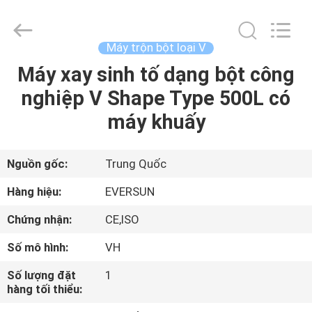
2026
EVERSUN
Machinery
(Henan)
Co.,
Máy trộn bột loại V
Ltd.
All
Máy xay sinh tố dạng bột công
NHÀ
Rights
Reserved.
nghiệp V Shape Type 500L có
CÁC
máy khuấy
SẢN
PHẨM
Nguồn gốc:
Trung Quốc
Hàng hiệu:
EVERSUN
HƯỚNG
Chứng nhận:
CE,ISO
DẪN
Số mô hình:
VH
VR
Số lượng đặt
1
hàng tối thiểu:
VỀ