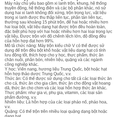
Máy này chủ yếu bao gồm xi lanh trộn, khung, hệ thống
truyền động, hệ thống điện và các bộ phận khác, nó sử
CHÍNH
dụng hai xi lanh không đối xứng, trộn trọng lực, vật liệu
trong xi lanh được thu thập liên tục, phân tán liên tục,
SÁCH
thường sau khoảng 15 phút trộn, để hai hoặc nhiều hơn
hai loại bột, vật liệu dạng hạt được trộn đều hoàn toàn,
BẢO
đặc biệt phù hợp với hai hoặc nhiều hơn hai loại trọng lực
vật liệu, Được trộn với độ chênh lệch lớn, độ đồng đều
MẬT
của hỗn hợp đạt hơn 99%.
Mô tả chức năng: Máy trộn kiểu chữ V có thể được sử
dụng để trộn đều bột khô hoặc vật liệu dạng hạt có tính
lưu động tốt, thích hợp cho y học, thực phẩm, thức ăn
chăn nuôi, phân bón, nhiên liệu, quặng và các ngành
công nghiệp khác.
Y học: Viên nang, hương liệu Trung Quốc, bột hoặc hạt
hỗn hợp thảo dược Trung Quốc, v.v.
Thức ăn: Có thể được sử dụng cho tất cả các loại thức ăn
cho cá, thức ăn cho gia cầm, thức ăn cho động vật hoang
dã, thức ăn cho chim và các loại hỗn hợp thức ăn khác.
Thực phẩm: như gia vị, phụ gia, vitamin, các loại sản
phẩm đường, v.v.
Nhiên liệu: Là hỗn hợp của các loại pháo nổ, pháo hoa,
v.v.
Quặng: Có thể trộn trên nhiều loại quặng dạng bột hoặc
dạng hạt.