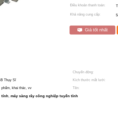
Điều khoản thanh toán:
T
Khả năng cung cấp:
5
Giá tốt nhất
Chuyển động:
BB Thụy Sĩ
Kích thước mắt lưới:
 phẩm, khai thác, vv
Tên:
 tính
máy sàng rây công nghiệp tuyến tính
,