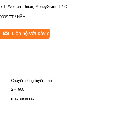
 / T, Western Union, MoneyGram, L / C
000SET / NĂM
Liên hệ với bây giờ
Chuyển động tuyến tính
2 ~ 500
máy sàng rây