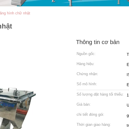
ăng hình chữ nhật
nhật
Thông tin cơ bản
Nguồn gốc:
T
Hàng hiệu:
Chứng nhận:
I
Số mô hình:
E
Số lượng đặt hàng tối thiểu:
1
Giá bán:
U
chi tiết đóng gói:
g
Thời gian giao hàng:
t