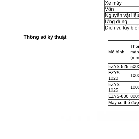
Xe máy
Vôn
Nguyên vật liệ
Ứng dụng
Dịch vụ tùy biế
Thông số kỹ thuật
Thô
Mô hình
màn
(mm
EZYS-525
500
EZYS-
100
1020
EZYS-
100
1025
EZYS-830
800
Máy có thể đượ