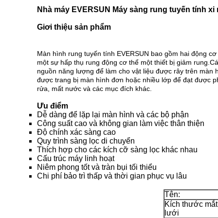
Nhà máy EVERSUN Máy sàng rung tuyến tính xi 
Giơi thiệu sản phẩm
Màn hình rung tuyến tính EVERSUN bao gồm hai động cơ r
một sự hấp thụ rung động
cơ thể một thiết bị giảm rung.
nguồn năng lượng để làm cho vật liệu được
rây trên màn 
được trang bị màn hình đơn hoặc nhiều lớp để đạt được
p
rửa, mất nước và các mục đích khác.
Ưu điểm
Dễ dàng để lặp lại màn hình và các bộ phận
Công suất cao và không gian làm việc thân thiện
Độ chính xác sàng cao
Quy trình sàng lọc di chuyển
Thích hợp cho các kích cỡ sàng lọc khác nhau
Cấu trúc máy linh hoạt
Niêm phong tốt và tràn bụi tối thiểu
Chi phí bảo trì thấp và thời gian phục vụ lâu
Tên:
Kích thước mắt
lưới