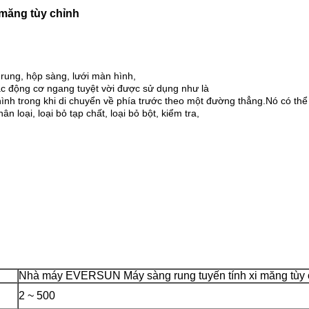
măng tùy chỉnh
ung, hộp sàng, lưới màn hình,
Các động cơ ngang tuyệt vời được sử dụng như là
hình trong khi di chuyển về phía trước theo một đường thẳng.Nó có thể
hân loại, loại bỏ tạp chất, loại bỏ bột, kiểm tra,
Nhà máy EVERSUN Máy sàng rung tuyến tính xi măng tùy 
2 ~ 500