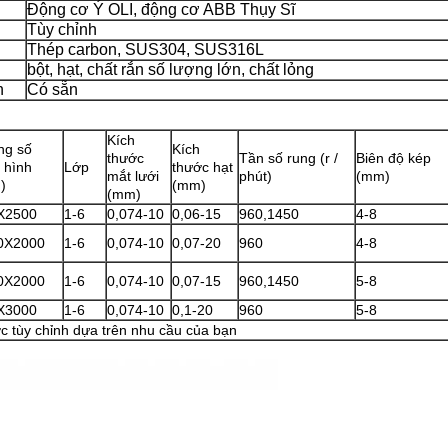
Động cơ Ý OLI, động cơ ABB Thụy Sĩ
Tùy chỉnh
u
Thép carbon, SUS304, SUS316L
bột, hạt, chất rắn số lượng lớn, chất lỏng
n
Có sẵn
Kích
ng số
Kích
thước
Tần số rung (r /
Biên độ kép
 hình
Lớp
thước hạt
mắt lưới
phút)
(mm)
)
(mm)
(mm)
X2500
1-6
0,074-10
0,06-15
960,1450
4-8
0X2000
1-6
0,074-10
0,07-20
960
4-8
0X2000
1-6
0,074-10
0,07-15
960,1450
5-8
X3000
1-6
0,074-10
0,1-20
960
5-8
c tùy chỉnh dựa trên nhu cầu của bạn