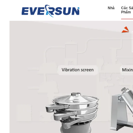
Nhà
Các S
Phẩm