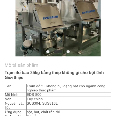
LIÊN
HỆ
CHÚNG
TÔI
YÊU
CẦU
BÁO
Mô tả sản phẩm
GIÁ
Trạm đổ bao 25kg bằng thép không gỉ cho bột tĩnh
Giới thiệu
SƠ
Tên
Trạm đổ túi không bụi dạng hạt cho ngành công
nghiệp thực phẩm
ĐỒ
Mô hình
EDS-800
Vôn
Tùy chỉnh
TRANG
Nguyên vật
SUS304, SUS316L
liệu
WEB
Ứng dụng
bột, hạt, chất rắn rời