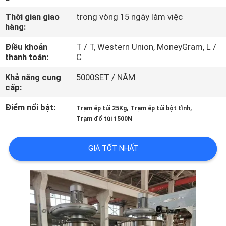
CHÚNG
Thời gian giao
trong vòng 15 ngày làm việc
TÔI
hàng:
Điều khoản
T / T, Western Union, MoneyGram, L /
THAM
thanh toán:
C
QUAN
Khả năng cung
5000SET / NĂM
cấp:
NHÀ
MÁY
Điểm nổi bật:
,
,
Trạm ép túi 25Kg
Trạm ép túi bột tĩnh
Trạm đổ túi 1500N
KIỂM
GIÁ TỐT NHẤT
SOÁT
CHẤT
LƯỢNG