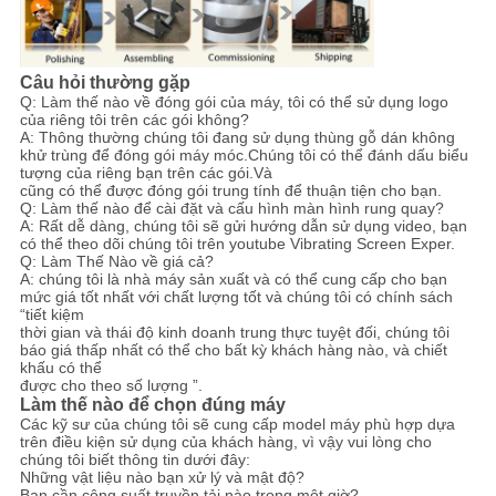
Câu hỏi thường gặp
Q: Làm thế nào về đóng gói của máy, tôi có thể sử dụng logo
của riêng tôi trên các gói không?
A: Thông thường chúng tôi đang sử dụng thùng gỗ dán không
khử trùng để đóng gói máy móc.Chúng tôi có thể đánh dấu biểu
tượng của riêng bạn trên các gói.Và
cũng có thể được đóng gói trung tính để thuận tiện cho bạn.
Q: Làm thế nào để cài đặt và cấu hình màn hình rung quay?
A: Rất dễ dàng, chúng tôi sẽ gửi hướng dẫn sử dụng video, bạn
có thể theo dõi chúng tôi trên youtube Vibrating Screen Exper.
Q: Làm Thế Nào về giá cả?
A: chúng tôi là nhà máy sản xuất và có thể cung cấp cho bạn
mức giá tốt nhất với chất lượng tốt và chúng tôi có chính sách
“tiết kiệm
thời gian và thái độ kinh doanh trung thực tuyệt đối, chúng tôi
báo giá thấp nhất có thể cho bất kỳ khách hàng nào, và chiết
khấu có thể
được cho theo số lượng ”.
Làm thế nào để chọn đúng máy
Các kỹ sư của chúng tôi sẽ cung cấp model máy phù hợp dựa
trên điều kiện sử dụng của khách hàng, vì vậy vui lòng cho
chúng tôi biết thông tin dưới đây:
Những vật liệu nào bạn xử lý và mật độ?
Bạn cần công suất truyền tải nào trong một giờ?