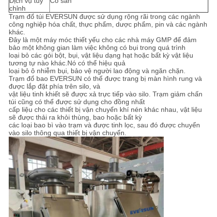
Dịch vụ tùy
Có sẵn
chỉnh
Trạm đổ túi EVERSUN được sử dụng rộng rãi trong các ngành
CHÍNH
công nghiệp hóa chất, thực phẩm, dược phẩm, pin và các ngành
khác.
SÁCH
Đây là một máy móc thiết yếu cho các nhà máy GMP để đảm
bảo một không gian làm việc không có bụi trong quá trình
BẢO
loại bỏ các gói bột, bụi, vật liệu dạng hạt hoặc bất kỳ vật liệu
tương tự nào khác.Nó có thể hiệu quả
MẬT
loại bỏ ô nhiễm bụi, bảo vệ người lao động và ngăn chặn.
Trạm đổ bao EVERSUN có thể được trang bị màn hình rung và
được lắp đặt phía trên silo, và
vật liệu tinh khiết sẽ được xả trực tiếp vào silo. Trạm giảm chấn
túi cũng có thể được sử dụng cho đồng nhất
cấp liệu cho các thiết bị vận chuyển khí nén khác nhau, vật liệu
sẽ được thải ra khỏi thùng, bao hoặc bất kỳ
các loại bao bì vào trạm và được tinh lọc, sau đó được chuyển
vào silo thông qua thiết bị vận chuyển.