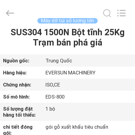
2026
EVERSUN
Machinery
(Henan)
Co.,
Máy dỡ túi số lượng lớn
Ltd.
All
SUS304 1500N Bột tĩnh 25Kg
NHÀ
Rights
Reserved.
Trạm bán phá giá
CÁC
SẢN
Nguồn gốc:
Trung Quốc
PHẨM
Hàng hiệu:
EVERSUN MACHINERY
Chứng nhận:
ISO,CE
HƯỚNG
Số mô hình:
EDS-800
DẪN
Số lượng đặt
1 bộ
VR
hàng tối thiểu:
chi tiết đóng
gói gỗ xuất khẩu tiêu chuẩn
VỀ
gói: