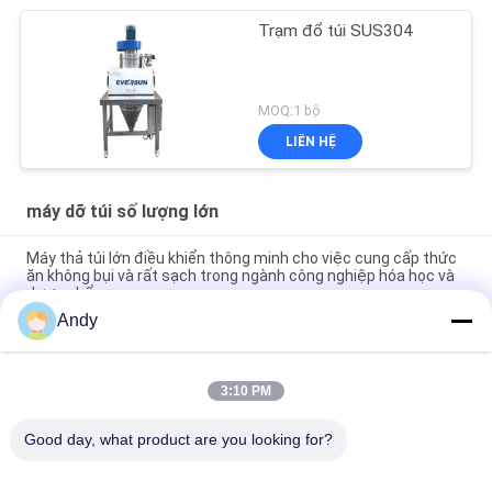
Trạm đổ túi SUS304
MOQ:1 bộ
LIÊN HỆ
máy dỡ túi số lượng lớn
Máy thả túi lớn điều khiển thông minh cho việc cung cấp thức
ăn không bụi và rất sạch trong ngành công nghiệp hóa học và
dược phẩm
Andy
Môi trường hoạt động sạch và không bụi Máy thả túi lớn
chuyên biệt cho xử lý vật liệu
3:10 PM
Máy xả bao lớn tích hợp trạm cấp liệu không bụi và sàng xả
trực tiếp để sàng lọc nhanh và kiểm soát bụi
Good day, what product are you looking for?
Danh mục phổ biến
Tất cả