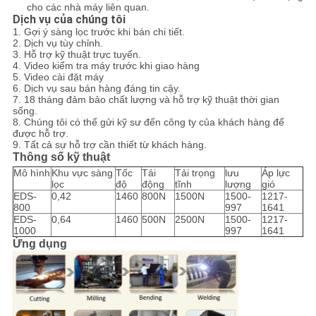
cho các nhà máy liên quan.
Dịch vụ của chúng tôi
1. Gợi ý sàng lọc trước khi bán chi tiết.
2. Dịch vụ tùy chỉnh.
3. Hỗ trợ kỹ thuật trực tuyến.
4. Video kiểm tra máy trước khi giao hàng
5. Video cài đặt máy
6. Dịch vụ sau bán hàng đáng tin cậy.
7. 18 tháng đảm bảo chất lượng và hỗ trợ kỹ thuật thời gian
sống.
8. Chúng tôi có thể gửi kỹ sư đến công ty của khách hàng để
được hỗ trợ.
9. Tất cả sự hỗ trợ cần thiết từ khách hàng.
Thông số kỹ thuật
Mô hình
Khu vực sàng
Tốc
Tải
Tải trọng
lưu
Áp lực
lọc
độ
động
tĩnh
lượng
gió
EDS-
0,42
1460
800N
1500N
1500-
1217-
800
997
1641
EDS-
0,64
1460
500N
2500N
1500-
1217-
1000
997
1641
Ứng dụng