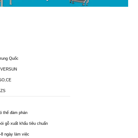
rung Quốc
EVERSUN
SO,CE
YZS
ó thể đàm phán
ói gỗ xuất khẩu tiêu chuẩn
-8 ngày làm việc