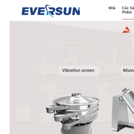
Nhà
Các S
Phẩm