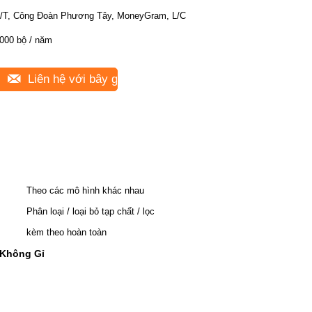
/T, Công Đoàn Phương Tây, MoneyGram, L/C
000 bộ / năm
Liên hệ với bây giờ
Theo các mô hình khác nhau
Phân loại / loại bỏ tạp chất / lọc
kèm theo hoàn toàn
Không Gỉ