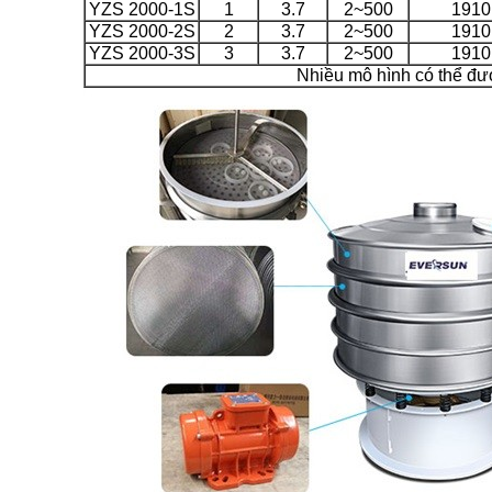
YZS 2000-1S
1
3.7
2~500
1910
YZS 2000-2S
2
3.7
2~500
1910
YZS 2000-3S
3
3.7
2~500
1910
Nhiều mô hình có thể đư