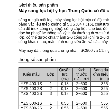
Giơi thiệu sản phẩm
Máy sàng lọc bột y học Trung Quốc có độ 
sàng rung
là một loại máy sàng lọc bột mịn có độ chí
bằng vật liệu thép không gỉ SUS304 / 316L chất lượ
của đế inox công nghiệp), cổng cấp liệu che bụi, để
dọc ba pha;Các thông số kỹ thuật thường được sử d
lớp, có thể được chia thành 2-6 cổng xả (chỉ ra 2-6 đ
cổng khác nhau, màn hình rung siêu âm và các máy mó
Máy này đã thông qua chứng nhận ISO900 và CE;ngo
thông số sản phẩm
Quyền
Kích
Sàng đư
Kiểu mẫu
Lớp
lực
thước
kính hiệu
(kw)
mắt lưới
(mm)
YZS 400-1S
1
0,18
2~500
355
YZS 400-2S
2
0,18
2~500
355
YZS 400-3S
3
0,18
2~500
355
YZS 600-1S
1
0,55
2~500
555
YZS 600-2S
2
0,55
2~500
555