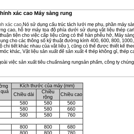
chính xác cao Máy sàng rung
nh xác cao,
Nó sử dụng cấu trúc tách lưới mẹ phụ, phần máy sàng
ng cao, hỗ trợ máy tọa độ phía dưới sử dụng vật liệu thép ca
 thuận tiện cho việc cấp liệu cũng có thể hàn phễu hở, Máy sàng
ụng cho các thông số kỹ thuật đường kính 400, 600, 800, 1000
ộ chi tiết khác nhau của vật liệu ), cũng có thể được thiết kế 
c khác, Vật liệu sản xuất để sản xuất 4 thép không gỉ, thép c
ài việc sản xuất tiêu chuẩn
sàng rung
sản phẩm, công ty chúng
Kích thước của máy (mm)
ờng
 quả
Chiều
Chiều dài
Chiều cao
rộng
580
580
560
580
580
660
580
580
760
800
800
680
800
800
780