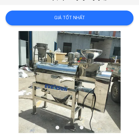
SOÁT
CHẤT
GIÁ TỐT NHẤT
LƯỢNG
LIÊN
HỆ
CHÚNG
TÔI
YÊU
CẦU