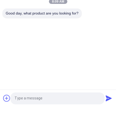
8:09 AM
Hoạt động đơn giản và bảo trì Máy lọc ly tâm với máy lọc dòng
không khí cho phân loại bột siêu mỏng trong ngành công
Good day, what product are you looking for?
nghiệp kỹ thuật hóa học
Danh mục phổ biến
Tất cả
các
Máy Sàng Lọc Rung
Máy Sàng Lọc
Máy Sàng Lọc 
Máy Dỡ Túi Số 
Tumbler
Lượng Lớn
Hệ Thống Băng Tải 
Máy Xay Sinh Tố
Chân Không
Máy Sàng Bột
Máy Nghiền Bột
Yêu cầu báo giá