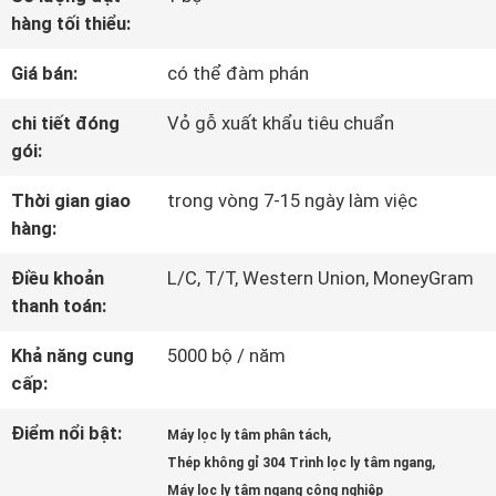
hàng tối thiểu:
VỀ
Giá bán:
có thể đàm phán
CHÚNG
chi tiết đóng
Vỏ gỗ xuất khẩu tiêu chuẩn
TÔI
gói:
Thời gian giao
trong vòng 7-15 ngày làm việc
THAM
hàng:
QUAN
Điều khoản
L/C, T/T, Western Union, MoneyGram
thanh toán:
NHÀ
Khả năng cung
5000 bộ / năm
MÁY
cấp:
Điểm nổi bật:
,
Máy lọc ly tâm phân tách
KIỂM
,
Thép không gỉ 304 Trình lọc ly tâm ngang
Máy lọc ly tâm ngang công nghiệp