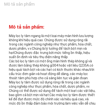
BÁO
Mô tả sản phẩm
GIÁ
Mô tả sản phẩm:
SƠ
Máy lọc ly tâm ngang là một loại máy màn hình lưu lượng
ĐỒ
không khí hiệu quả cao. Chúng được sử dụng rộng rãi
trong các ngành công nghiệp như thực phẩm, hóa chất,
TRANG
dược phẩm, v.v.Chúng là lý tưởng để tách bột mịn và
hạtChúng được đặc trưng bởi mức tiếng ồn thấp, hiệu
suất ổn định và tiêu thụ điện năng thấp.
WEB
Các bộ lọc ly tâm có một ống màn hình thép không gỉ và
được làm bằng thép không gỉ304 hoặc vật liệu Q235A.có
hiệu quả tách bột và các hạt có kích thước khác nhauVới
cấu trúc đơn giản và hoạt động dễ dàng, các máy lọc
CHÍNH
thoát tâm phù hợp cho cả sàng liên tục và gián đoạn.
Máy lọc ly tâm được sử dụng rộng rãi trong các ngành
SÁCH
công nghiệp như thực phẩm, hóa chất, dược phẩm, vv.
Chúng có thể được sử dụng để tách một loạt các vật liệu,
BẢO
bao gồm cả bột mịn và hạt.Các máy lọc ly tâm được thiết
kế để đạt được mức độ chính xác và hiệu quả cao, và
mức độ ồn thấp đảm bảo môi trường làm việc vẫn dễ chịu.