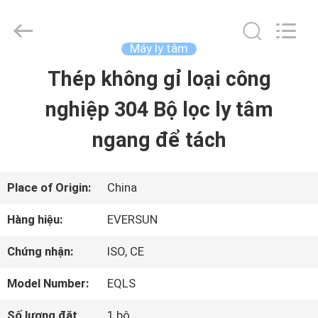
-
2026
EVERSUN
Machinery
Máy ly tâm
(Henan)
Co.,
Thép không gỉ loại công
NHÀ
Ltd.
All
Rights
nghiệp 304 Bộ lọc ly tâm
Reserved.
CÁC
ngang để tách
SẢN
PHẨM
Place of Origin:
China
Hàng hiệu:
EVERSUN
HƯỚNG
Chứng nhận:
ISO, CE
DẪN
Model Number:
EQLS
VR
Số lượng đặt
1 bộ