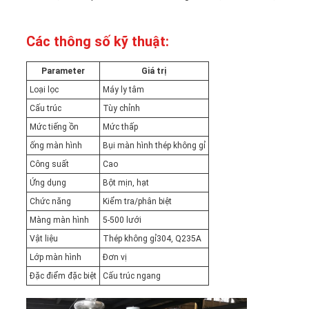
MẬT
Các thông số kỹ thuật:
Parameter
Giá trị
Loại lọc
Máy ly tâm
Cấu trúc
Tùy chỉnh
Mức tiếng ồn
Mức thấp
ống màn hình
Bụi màn hình thép không gỉ
Công suất
Cao
Ứng dụng
Bột mịn, hạt
Chức năng
Kiểm tra/phân biệt
Màng màn hình
5-500 lưới
Vật liệu
Thép không gỉ304, Q235A
Lớp màn hình
Đơn vị
Đặc điểm đặc biệt
Cấu trúc ngang