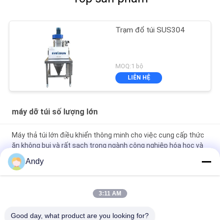
Trạm đổ túi SUS304
MOQ:1 bộ
LIÊN HỆ
máy dỡ túi số lượng lớn
Máy thả túi lớn điều khiển thông minh cho việc cung cấp thức
ăn không bụi và rất sạch trong ngành công nghiệp hóa học và
dược phẩm
Andy
Môi trường hoạt động sạch và không bụi Máy thả túi lớn
chuyên biệt cho xử lý vật liệu
3:11 AM
Máy xả bao lớn tích hợp trạm cấp liệu không bụi và sàng xả
Good day, what product are you looking for?