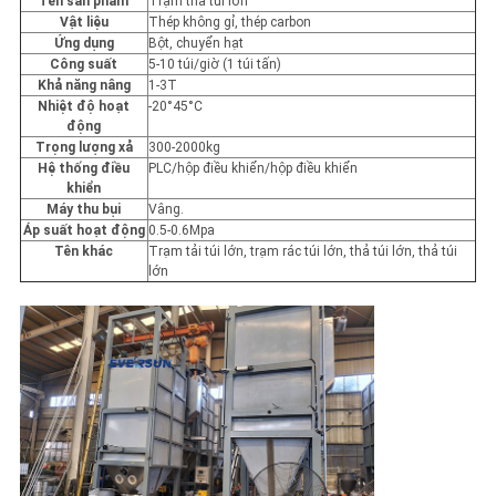
MẬT
Tên sản phẩm
Trạm thả túi lớn
Vật liệu
Thép không gỉ, thép carbon
Ứng dụng
Bột, chuyển hạt
Công suất
5-10 túi/giờ (1 túi tấn)
Khả năng nâng
1-3T
Nhiệt độ hoạt
-20°45°C
động
Trọng lượng xả
300-2000kg
Hệ thống điều
PLC/hộp điều khiển/hộp điều khiển
khiển
Máy thu bụi
Vâng.
Áp suất hoạt động
0.5-0.6Mpa
Tên khác
Trạm tải túi lớn, trạm rác túi lớn, thả túi lớn, thả túi
lớn