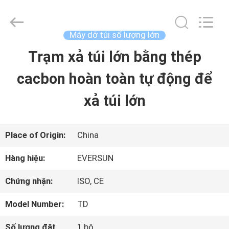
-
2026
EVERSUN
Machinery
Máy dỡ túi số lượng lớn
(Henan)
Co.,
Trạm xả túi lớn bằng thép
NHÀ
Ltd.
All
Rights
cacbon hoàn toàn tự động để
Reserved.
CÁC
xả túi lớn
SẢN
PHẨM
Place of Origin:
China
Hàng hiệu:
EVERSUN
HƯỚNG
Chứng nhận:
ISO, CE
DẪN
Model Number:
TD
VR
Số lượng đặt
1 bộ