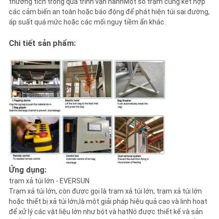
thương tích trong quá trình vận hànhMột số trạm cũng kết hợp
các cảm biến an toàn hoặc báo động để phát hiện túi sai đường,
áp suất quá mức hoặc các mối nguy tiềm ẩn khác.
Chi tiết sản phẩm:
Ứng dụng:
trạm xả túi lớn - EVERSUN
Trạm xả túi lớn, còn được gọi là trạm xả túi lớn, trạm xả túi lớn
hoặc thiết bị xả túi lớn,là một giải pháp hiệu quả cao và linh hoạt
để xử lý các vật liệu lớn như bột và hạtNó được thiết kế và sản