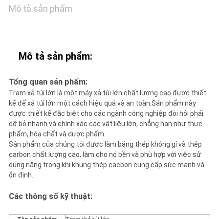
BÁO
Mô tả sản phẩm
GIÁ
Mô tả sản phẩm:
SƠ
ĐỒ
Tổng quan sản phẩm:
Trạm xả túi lớn là một máy xả túi lớn chất lượng cao được thiết
TRANG
kế để xả túi lớn một cách hiệu quả và an toàn.Sản phẩm này
được thiết kế đặc biệt cho các ngành công nghiệp đòi hỏi phải
WEB
dỡ bỏ nhanh và chính xác các vật liệu lớn, chẳng hạn như thực
phẩm, hóa chất và dược phẩm.
Sản phẩm của chúng tôi được làm bằng thép không gỉ và thép
CHÍNH
carbon chất lượng cao, làm cho nó bền và phù hợp với việc sử
dụng nặng.trong khi khung thép cacbon cung cấp sức mạnh và
ổn định.
SÁCH
Các thông số kỹ thuật:
BẢO