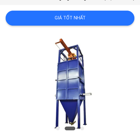
SOÁT
CHẤT
GIÁ TỐT NHẤT
LƯỢNG
LIÊN
HỆ
CHÚNG
TÔI
YÊU
CẦU