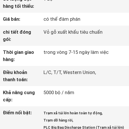
hàng tối thiểu:
VỀ
Giá bán:
có thể đàm phán
CHÚNG
chi tiết đóng
Vỏ gỗ xuất khẩu tiêu chuẩn
TÔI
gói:
Thời gian giao
trong vòng 7-15 ngày làm việc
THAM
hàng:
QUAN
Điều khoản
L/C, T/T, Western Union,
thanh toán:
NHÀ
Khả năng cung
5000 bộ / năm
MÁY
cấp:
Điểm nổi bật:
,
Trạm xả túi lớn hoàn toàn tự động
KIỂM
,
Trạm dỡ hàng rời
PLC Big Bag Discharge Station (Trạm xả túi lớn)