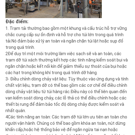
Đặc điểm:
1. Trạm tải thường bao gồm một khung và cấu trúc hỗ trợ vững
chắc cung cấp sự ổn định và hỗ trợ cho túi lớn trong quá trình
tải.Nó đảm bảo xử lý an toàn và ngăn chặn túi lật hoặc sụp đổ
trong quá trình.
2Để duy trì một môi trường làm việc sạch sẽ và an toàn, các
trạm dỡ túi xách thường kết hợp các tính năng kiểm soát bụi và
ngăn chặn.hoặc kết nối kín để giảm thiểu sự thoát của bụi hoặc
các hạt trong không khí trong quá trình dỡ hàng.
3- Điều chỉnh dòng chảy vật liệu: Tùy thuộc vào ứng dụng và tính
chất vật liệu, trạm dỡ có thể bao gồm các cơ chế để điều chỉnh
dòng chảy vật liệu từ túi hàng rác.Điều này có thể liên quan đến
van kiểm soát dòng chảy, các lỗ thả có thể điều chỉnh hoặc các
thiết bị rung để đảm bảo tốc độ dòng chảy được kiểm soát và
nhất quán.
4Các tính năng an toàn: Các trạm dỡ túi lớn ưu tiên an toàn cho
người vận hành. Chúng có thể bao gồm khóa an toàn, nút dừng
khẩn cấp,hoặc hệ thống bảo vệ để ngăn ngừa tai nạn hoặc