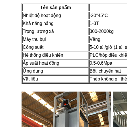
Tên sản phẩm
Nhiệt độ hoạt động
-20°45°C
Khả năng nâng
1-3T
Trọng lượng xả
300-2000kg
Máy thu bụi
Vâng.
Công suất
5-10 túi/giờ (1 túi 
Hệ thống điều khiển
PLC/hộp điều khiể
Áp suất hoạt động
0.5-0.6Mpa
Ứng dụng
Bột, chuyển hạt
Vật liệu
Thép không gỉ, th