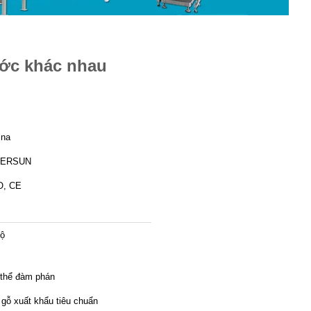
ước khác nhau
ina
ERSUN
O, CE
bộ
 thể đàm phán
 gỗ xuất khẩu tiêu chuẩn