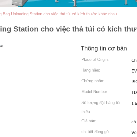
 Bag Unloading Station cho việc thả túi có kích thước khác nhau
g Station cho việc thả túi có kích th
Thông tin cơ bản
Place of Origin:
Ch
Hàng hiệu:
EV
Chứng nhận:
IS
Model Number:
TD
Số lượng đặt hàng tối
1 
thiểu:
Giá bán:
có
chi tiết đóng gói:
Vỏ