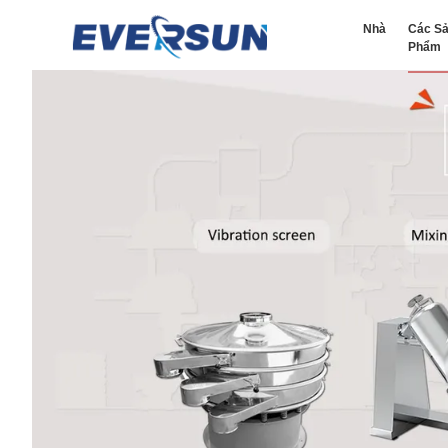
Nhà
Các S
Phẩm