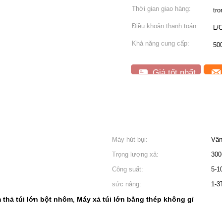
Thời gian giao hàng:
tr
Điều khoản thanh toán:
L/
Khả năng cung cấp:
50
Giá tốt nhất
Máy hút bụi:
Vân
Trọng lượng xả:
300
Công suất:
5-1
sức nâng:
1-3
 thả túi lớn bột nhôm
Máy xả túi lớn bằng thép không gỉ
,