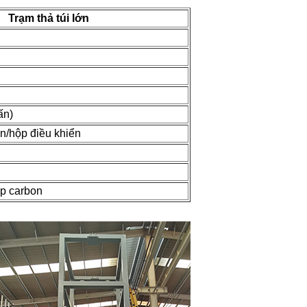
Trạm thả túi lớn
tấn)
n/hộp điều khiển
ép carbon