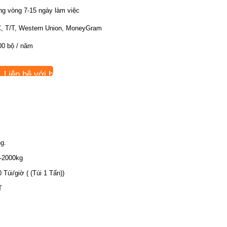
ong vòng 7-15 ngày làm việc
C, T/T, Western Union, MoneyGram
00 bộ / năm
Liên hệ với bây giờ
g.
-2000kg
0 Túi/giờ ( (Túi 1 Tấn))
T