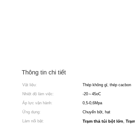
Thông tin chi tiết
Vật liệu:
Thép không gỉ, thép cacbon
Nhiệt độ làm việc:
-20～45oC
Áp lực vận hành:
0,5-0,6Mpa
Ứng dụng:
Chuyển bột, hạt
Làm nổi bật:
Trạm thả túi bột lớn
Trạm
,