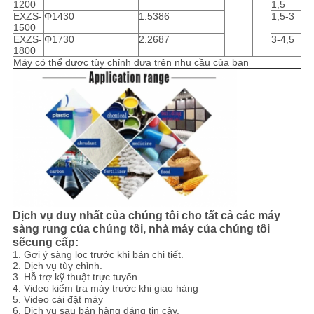
1200
1,5
EXZS-
Φ1430
1.5386
1,5-3
1500
EXZS-
Φ1730
2.2687
3-4,5
1800
Máy có thể được tùy chỉnh dựa trên nhu cầu của bạn
Dịch vụ duy nhất của chúng tôi cho tất cả các máy
sàng rung của chúng tôi, nhà máy của chúng tôi
sẽ
cung cấp:
1. Gợi ý sàng lọc trước khi bán chi tiết.
2. Dịch vụ tùy chỉnh.
3. Hỗ trợ kỹ thuật trực tuyến.
4. Video kiểm tra máy trước khi giao hàng
5. Video cài đặt máy
6. Dịch vụ sau bán hàng đáng tin cậy.