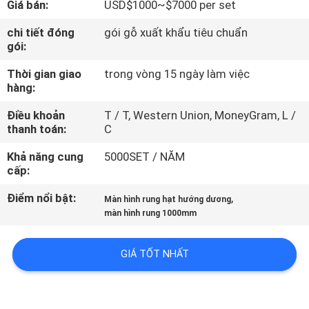
Giá bán:
USD$1000~$7000 per set
CHÚNG
TÔI
chi tiết đóng
gói gỗ xuất khẩu tiêu chuẩn
gói:
Thời gian giao
trong vòng 15 ngày làm việc
THAM
hàng:
QUAN
Điều khoản
T / T, Western Union, MoneyGram, L /
NHÀ
thanh toán:
C
MÁY
Khả năng cung
5000SET / NĂM
cấp:
KIỂM
Điểm nổi bật:
,
Màn hình rung hạt hướng dương
SOÁT
màn hình rung 1000mm
CHẤT
GIÁ TỐT NHẤT
LƯỢNG