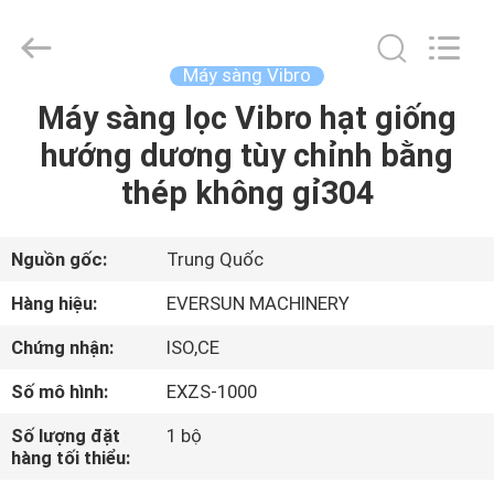
2026
EVERSUN
Machinery
(Henan)
Co.,
Máy sàng Vibro
Ltd.
All
Máy sàng lọc Vibro hạt giống
NHÀ
Rights
Reserved.
hướng dương tùy chỉnh bằng
CÁC
thép không gỉ304
SẢN
PHẨM
Nguồn gốc:
Trung Quốc
Hàng hiệu:
EVERSUN MACHINERY
HƯỚNG
Chứng nhận:
ISO,CE
DẪN
Số mô hình:
EXZS-1000
VR
Số lượng đặt
1 bộ
hàng tối thiểu:
VỀ