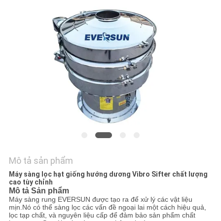
LIÊN
HỆ
CHÚNG
TÔI
YÊU
CẦU
BÁO
GIÁ
Mô tả sản phẩm
SƠ
Máy sàng lọc hạt giống hướng dương Vibro Sifter chất lượng
ĐỒ
cao tùy chỉnh
Mô tả Sản phẩm
TRANG
Máy sàng rung EVERSUN được tạo ra để xử lý các vật liệu
mịn.Nó có thể sàng lọc các vấn đề ngoại lai một cách hiệu quả,
WEB
lọc tạp chất, và nguyên liệu cấp để đảm bảo sản phẩm chất