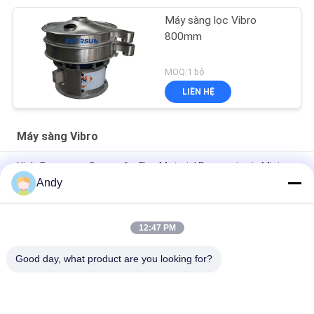
Máy sàng lọc Vibro
800mm
MOQ:1 bộ
LIÊN HỆ
Máy sàng Vibro
High-Frequency Screen for Fine Material Processing in Mining
and Building Materials
Andy
Máy sàng rung tần số cao để phân loại vật liệu hạt mịn
12:47 PM
Màn hình tần số cao với thông số rung có thể điều chỉnh để
sàng lọc chính xác
Good day, what product are you looking for?
Danh mục phổ biến
Tất cả
các