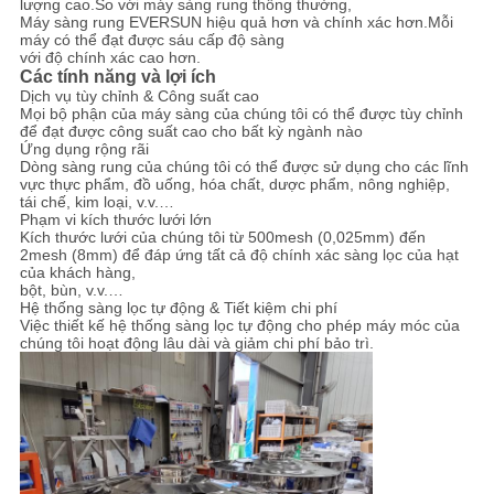
lượng cao.So với máy sàng rung thông thường,
Máy sàng rung EVERSUN hiệu quả hơn và chính xác hơn.Mỗi
máy có thể đạt được sáu cấp độ sàng
CHÍNH
với độ chính xác cao hơn.
Các tính năng và lợi ích
SÁCH
Dịch vụ tùy chỉnh & Công suất cao
Mọi bộ phận của máy sàng của chúng tôi có thể được tùy chỉnh
BẢO
để đạt được công suất cao cho bất kỳ ngành nào
Ứng dụng rộng rãi
MẬT
Dòng sàng rung của chúng tôi có thể được sử dụng cho các lĩnh
vực thực phẩm, đồ uống, hóa chất, dược phẩm, nông nghiệp,
tái chế, kim loại, v.v.…
Phạm vi kích thước lưới lớn
Kích thước lưới của chúng tôi từ 500mesh (0,025mm) đến
2mesh (8mm) để đáp ứng tất cả độ chính xác sàng lọc của hạt
của khách hàng,
bột, bùn, v.v.…
Hệ thống sàng lọc tự động & Tiết kiệm chi phí
Việc thiết kế hệ thống sàng lọc tự động cho phép máy móc của
chúng tôi hoạt động lâu dài và giảm chi phí bảo trì.