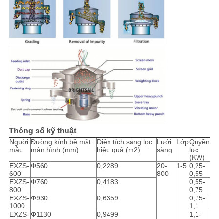
Thông số kỹ thuật
Người
Đường kính bề mặt
Diện tích sàng lọc
Lưới
Lớp
Quyền
mẫu
màn hình (mm)
hiệu quả (m2)
sàng
lực
(KW)
EXZS-
Φ560
0,2289
20-
1-5
0,25-
600
800
0,55
EXZS-
Φ760
0,4183
0,55-
800
0,75
EXZS-
Φ930
0,6359
0,75-
1000
1,1
EXZS-
Φ1130
0,9499
1,1-