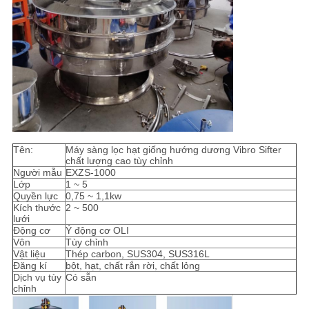
Tên:
Máy sàng lọc hạt giống hướng dương Vibro Sifter
chất lượng cao tùy chỉnh
Người mẫu
EXZS-1000
Lớp
1 ~ 5
Quyền lực
0,75 ~ 1,1kw
Kích thước
2 ~ 500
lưới
Động cơ
Ý động cơ OLI
Vôn
Tùy chỉnh
Vật liệu
Thép carbon, SUS304, SUS316L
Đăng kí
bột, hạt, chất rắn rời, chất lỏng
Dịch vụ tùy
Có sẵn
chỉnh