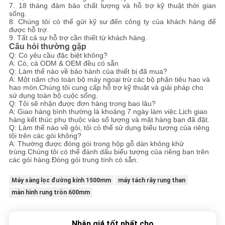
7. 18 tháng đảm bảo chất lượng và hỗ trợ kỹ thuật thời gian
sống.
8. Chúng tôi có thể gửi kỹ sư đến công ty của khách hàng để
được hỗ trợ.
9. Tất cả sự hỗ trợ cần thiết từ khách hàng.
Câu hỏi thường gặp
Q: Có yêu cầu đặc biệt không?
A: Có, cả ODM & OEM đều có sẵn
Q: Làm thế nào về bảo hành của thiết bị đã mua?
A: Một năm cho toàn bộ máy ngoại trừ các bộ phận tiêu hao và
hao mòn.Chúng tôi cung cấp hỗ trợ kỹ thuật và giải pháp cho
sử dụng toàn bộ cuộc sống.
Q: Tôi sẽ nhận được đơn hàng trong bao lâu?
A: Giao hàng bình thường là khoảng 7 ngày làm việc.Lịch giao
hàng kết thúc phụ thuộc vào số lượng và mặt hàng bạn đã đặt.
Q: Làm thế nào về gói, tôi có thể sử dụng biểu tượng của riêng
tôi trên các gói không?
A: Thường được đóng gói trong hộp gỗ dán không khử
trùng.Chúng tôi có thể đánh dấu biểu tượng của riêng bạn trên
các gói hàng.Đóng gói trung tính có sẵn.
Máy sàng lọc đường kính 1500mm
máy tách rây rung than
màn hình rung tròn 600mm
Nhận giá tốt nhất cho